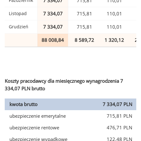
Październik
7 334,07
715,81
110,01
1
Listopad
7 334,07
715,81
110,01
1
Grudzień
7 334,07
715,81
110,01
1
88 008,84
8 589,72
1 320,12
2 
Koszty pracodawcy dla miesięcznego wynagrodzenia 7
334,07 PLN brutto
kwota brutto
7 334,07 PLN
ubezpieczenie emerytalne
715,81 PLN
ubezpieczenie rentowe
476,71 PLN
ubezpieczenie wypadkowe
122,48 PLN