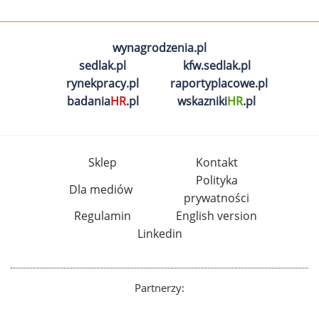
wynagrodzenia.pl
sedlak.pl
kfw.sedlak.pl
rynekpracy.pl
raportyplacowe.pl
badania
HR
.pl
wskazniki
HR
.pl
Sklep
Kontakt
Polityka
Dla mediów
prywatności
Regulamin
English version
Linkedin
Partnerzy: