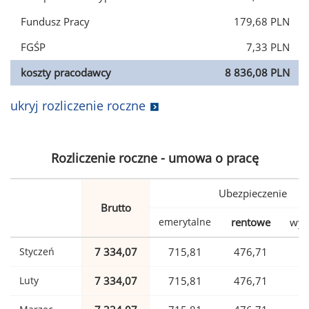
Fundusz Pracy
179,68 PLN
FGŚP
7,33 PLN
koszty pracodawcy
8 836,08 PLN
ukryj rozliczenie roczne
Rozliczenie roczne - umowa o pracę
Ubezpieczenie
Brutto
emerytalne
rentowe
wyp
Styczeń
7 334,07
715,81
476,71
1
Luty
7 334,07
715,81
476,71
1