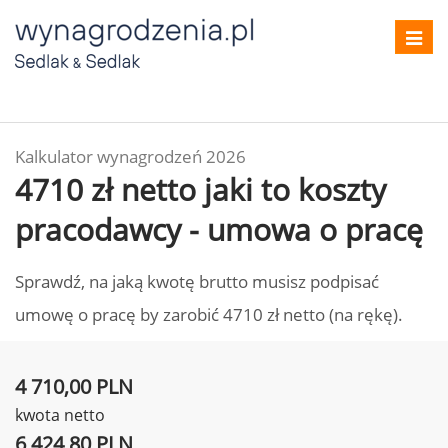
Toggl
navig
Kalkulator wynagrodzeń 2026
4710 zł netto jaki to koszty
pracodawcy - umowa o pracę
Sprawdź, na jaką kwotę brutto musisz podpisać
umowę o pracę by zarobić 4710 zł netto (na rękę).
4 710,00 PLN
kwota netto
6 424,80 PLN