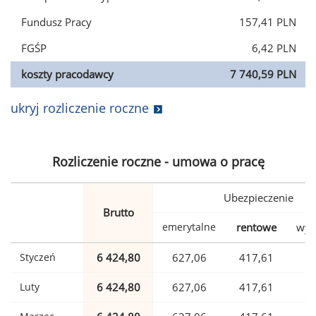
Fundusz Pracy
157,41 PLN
FGŚP
6,42 PLN
koszty pracodawcy
7 740,59 PLN
ukryj rozliczenie roczne
Rozliczenie roczne - umowa o pracę
Ubezpieczenie
Brutto
emerytalne
rentowe
wyp
Styczeń
6 424,80
627,06
417,61
1
Luty
6 424,80
627,06
417,61
1