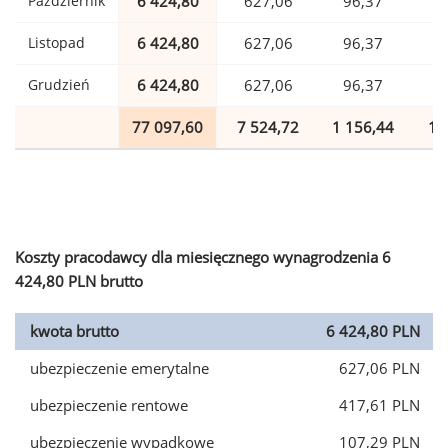
Październik
6 424,80
627,06
96,37
1
Listopad
6 424,80
627,06
96,37
1
Grudzień
6 424,80
627,06
96,37
1
77 097,60
7 524,72
1 156,44
1 
Koszty pracodawcy dla miesięcznego wynagrodzenia 6
424,80 PLN brutto
kwota brutto
6 424,80 PLN
ubezpieczenie emerytalne
627,06 PLN
ubezpieczenie rentowe
417,61 PLN
ubezpieczenie wypadkowe
107,29 PLN