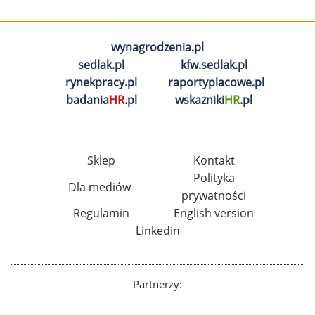
wynagrodzenia.pl
sedlak.pl
kfw.sedlak.pl
rynekpracy.pl
raportyplacowe.pl
badania
HR
.pl
wskazniki
HR
.pl
Sklep
Kontakt
Polityka
Dla mediów
prywatności
Regulamin
English version
Linkedin
Partnerzy: