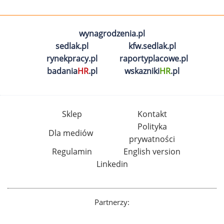
wynagrodzenia.pl
sedlak.pl
kfw.sedlak.pl
rynekpracy.pl
raportyplacowe.pl
badania
HR
.pl
wskazniki
HR
.pl
Sklep
Kontakt
Polityka
Dla mediów
prywatności
Regulamin
English version
Linkedin
Partnerzy: