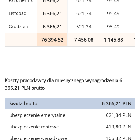
Październik
6 366,21
621,34
95,49
1
Listopad
6 366,21
621,34
95,49
1
Grudzień
6 366,21
621,34
95,49
1
76 394,52
7 456,08
1 145,88
1 
Koszty pracodawcy dla miesięcznego wynagrodzenia 6
366,21 PLN brutto
kwota brutto
6 366,21 PLN
ubezpieczenie emerytalne
621,34 PLN
ubezpieczenie rentowe
413,80 PLN
ubezpieczenie wypadkowe
106,32 PLN