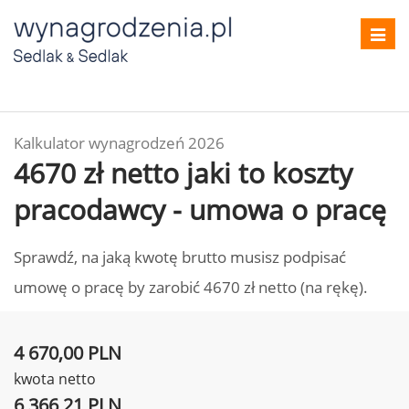
Toggl
navig
Kalkulator wynagrodzeń 2026
4670 zł netto jaki to koszty
pracodawcy - umowa o pracę
Sprawdź, na jaką kwotę brutto musisz podpisać
umowę o pracę by zarobić 4670 zł netto (na rękę).
4 670,00 PLN
kwota netto
6 366,21 PLN