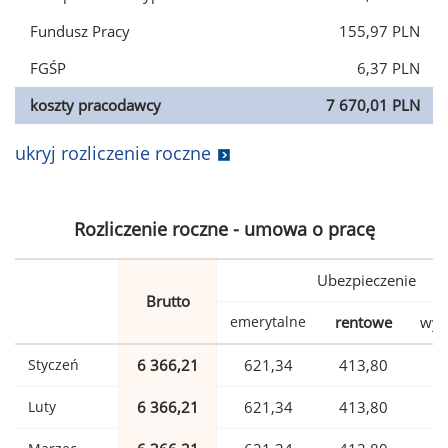
Fundusz Pracy
155,97 PLN
FGŚP
6,37 PLN
koszty pracodawcy
7 670,01 PLN
ukryj rozliczenie roczne
Rozliczenie roczne - umowa o pracę
Ubezpieczenie
Brutto
emerytalne
rentowe
wyp
Styczeń
6 366,21
621,34
413,80
1
Luty
6 366,21
621,34
413,80
1