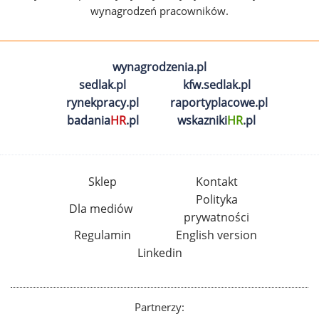
wynagrodzeń pracowników.
wynagrodzenia.pl
sedlak.pl
kfw.sedlak.pl
rynekpracy.pl
raportyplacowe.pl
badania
HR
.pl
wskazniki
HR
.pl
Sklep
Kontakt
Polityka
Dla mediów
prywatności
Regulamin
English version
Linkedin
Partnerzy: