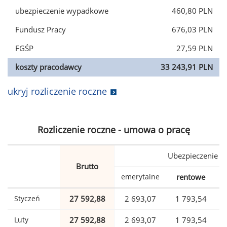
ubezpieczenie wypadkowe
460,80 PLN
Fundusz Pracy
676,03 PLN
FGŚP
27,59 PLN
koszty pracodawcy
33 243,91 PLN
ukryj rozliczenie roczne
Rozliczenie roczne - umowa o pracę
Ubezpieczenie
Brutto
emerytalne
rentowe
w
Styczeń
27 592,88
2 693,07
1 793,54
Luty
27 592,88
2 693,07
1 793,54