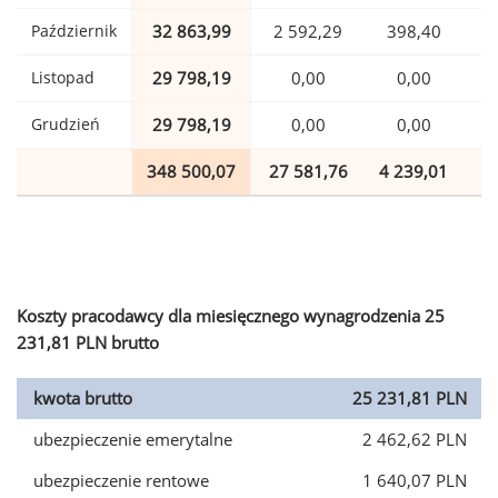
Październik
32 863,99
2 592,29
398,40
Listopad
29 798,19
0,00
0,00
Grudzień
29 798,19
0,00
0,00
348 500,07
27 581,76
4 239,01
8
Koszty pracodawcy dla miesięcznego wynagrodzenia 25
231,81 PLN brutto
kwota brutto
25 231,81 PLN
ubezpieczenie emerytalne
2 462,62 PLN
ubezpieczenie rentowe
1 640,07 PLN