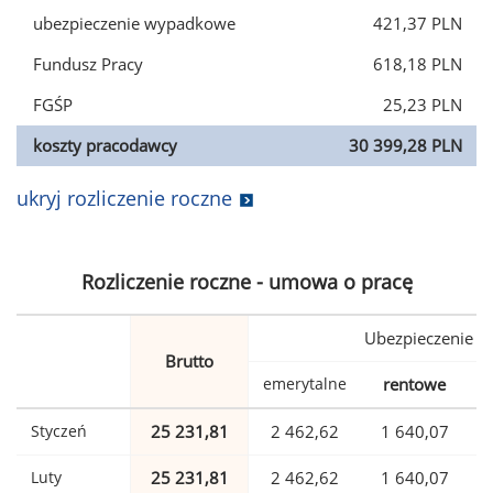
ubezpieczenie wypadkowe
421,37 PLN
Fundusz Pracy
618,18 PLN
FGŚP
25,23 PLN
koszty pracodawcy
30 399,28 PLN
ukryj rozliczenie roczne
Rozliczenie roczne - umowa o pracę
Ubezpieczenie
Brutto
emerytalne
rentowe
w
Styczeń
25 231,81
2 462,62
1 640,07
Luty
25 231,81
2 462,62
1 640,07