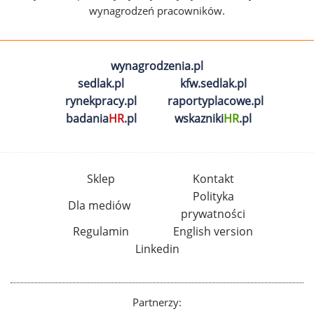
wynagrodzeń pracowników.
wynagrodzenia.pl
sedlak.pl
kfw.sedlak.pl
rynekpracy.pl
raportyplacowe.pl
badania
HR
.pl
wskazniki
HR
.pl
Sklep
Kontakt
Polityka
Dla mediów
prywatności
Regulamin
English version
Linkedin
Partnerzy: