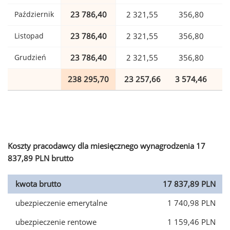
Październik
23 786,40
2 321,55
356,80
Listopad
23 786,40
2 321,55
356,80
Grudzień
23 786,40
2 321,55
356,80
238 295,70
23 257,66
3 574,46
5
Koszty pracodawcy dla miesięcznego wynagrodzenia 17
837,89 PLN brutto
kwota brutto
17 837,89 PLN
ubezpieczenie emerytalne
1 740,98 PLN
ubezpieczenie rentowe
1 159,46 PLN