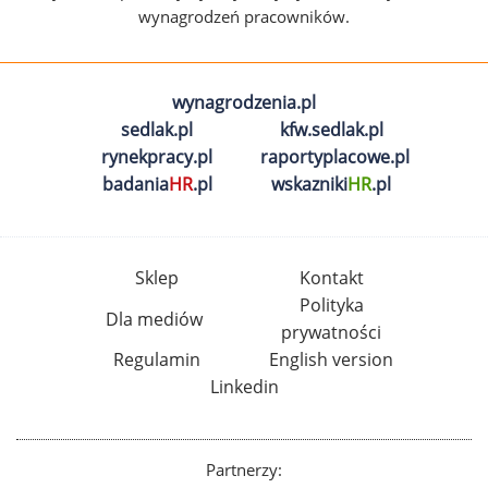
wynagrodzeń pracowników.
wynagrodzenia.pl
sedlak.pl
kfw.sedlak.pl
rynekpracy.pl
raportyplacowe.pl
badania
HR
.pl
wskazniki
HR
.pl
Sklep
Kontakt
Polityka
Dla mediów
prywatności
Regulamin
English version
Linkedin
Partnerzy: