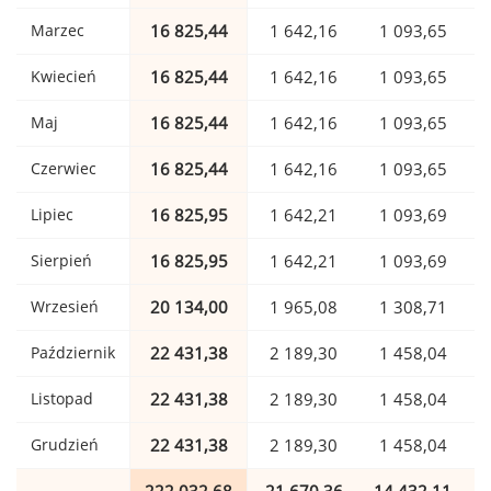
Marzec
16 825,44
1 642,16
1 093,65
Kwiecień
16 825,44
1 642,16
1 093,65
Maj
16 825,44
1 642,16
1 093,65
Czerwiec
16 825,44
1 642,16
1 093,65
Lipiec
16 825,95
1 642,21
1 093,69
Sierpień
16 825,95
1 642,21
1 093,69
Wrzesień
20 134,00
1 965,08
1 308,71
Październik
22 431,38
2 189,30
1 458,04
Listopad
22 431,38
2 189,30
1 458,04
Grudzień
22 431,38
2 189,30
1 458,04