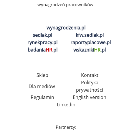
wynagrodzeń pracowników.
wynagrodzenia.pl
sedlak.pl
kfw.sedlak.pl
rynekpracy.pl
raportyplacowe.pl
badania
HR
.pl
wskazniki
HR
.pl
Sklep
Kontakt
Polityka
Dla mediów
prywatności
Regulamin
English version
Linkedin
Partnerzy: