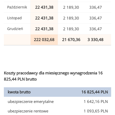
Październik
22 431,38
2 189,30
336,47
Listopad
22 431,38
2 189,30
336,47
Grudzień
22 431,38
2 189,30
336,47
222 032,68
21 670,36
3 330,48
5
Koszty pracodawcy dla miesięcznego wynagrodzenia 16
825,44 PLN brutto
kwota brutto
16 825,44 PLN
ubezpieczenie emerytalne
1 642,16 PLN
ubezpieczenie rentowe
1 093,65 PLN