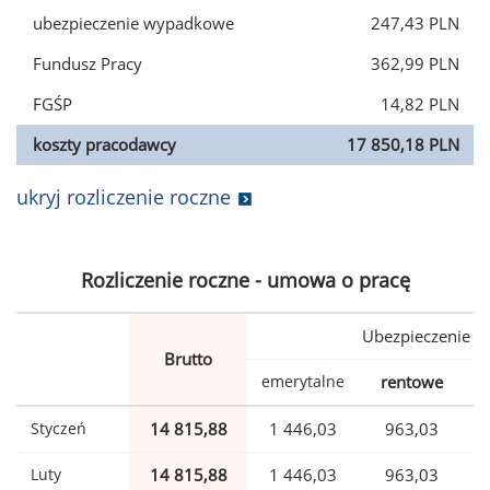
ubezpieczenie wypadkowe
247,43 PLN
Fundusz Pracy
362,99 PLN
FGŚP
14,82 PLN
koszty pracodawcy
17 850,18 PLN
ukryj rozliczenie roczne
Rozliczenie roczne - umowa o pracę
Ubezpieczenie
Brutto
emerytalne
rentowe
w
Styczeń
14 815,88
1 446,03
963,03
Luty
14 815,88
1 446,03
963,03