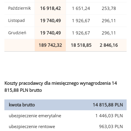
Październik
16 918,42
1 651,24
253,78
Listopad
19 740,49
1 926,67
296,11
Grudzień
19 740,49
1 926,67
296,11
189 742,32
18 518,85
2 846,16
4
Koszty pracodawcy dla miesięcznego wynagrodzenia 14
815,88 PLN brutto
kwota brutto
14 815,88 PLN
ubezpieczenie emerytalne
1 446,03 PLN
ubezpieczenie rentowe
963,03 PLN