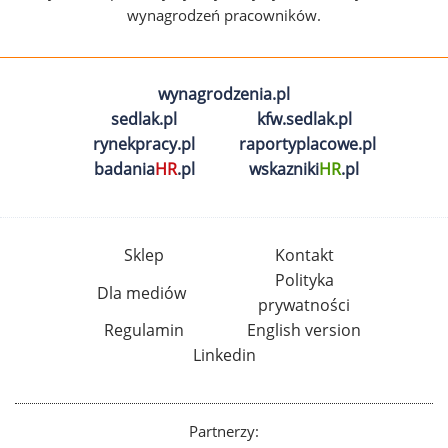
wynagrodzeń pracowników.
wynagrodzenia.pl
sedlak.pl
kfw.sedlak.pl
rynekpracy.pl
raportyplacowe.pl
badania
HR
.pl
wskazniki
HR
.pl
Sklep
Kontakt
Polityka
Dla mediów
prywatności
Regulamin
English version
Linkedin
Partnerzy: