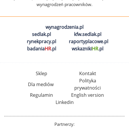
wynagrodzeń pracowników.
wynagrodzenia.pl
sedlak.pl
kfw.sedlak.pl
rynekpracy.pl
raportyplacowe.pl
badania
HR
.pl
wskazniki
HR
.pl
Sklep
Kontakt
Polityka
Dla mediów
prywatności
Regulamin
English version
Linkedin
Partnerzy: