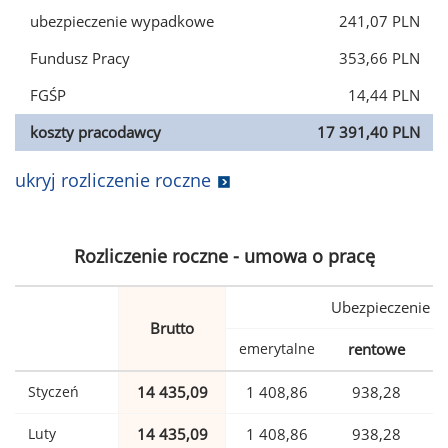
ubezpieczenie wypadkowe
241,07 PLN
Fundusz Pracy
353,66 PLN
FGŚP
14,44 PLN
koszty pracodawcy
17 391,40 PLN
ukryj rozliczenie roczne
Rozliczenie roczne - umowa o pracę
Ubezpieczenie
Brutto
emerytalne
rentowe
w
Styczeń
14 435,09
1 408,86
938,28
Luty
14 435,09
1 408,86
938,28