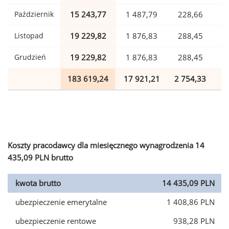
Październik
15 243,77
1 487,79
228,66
Listopad
19 229,82
1 876,83
288,45
Grudzień
19 229,82
1 876,83
288,45
183 619,24
17 921,21
2 754,33
4
Koszty pracodawcy dla miesięcznego wynagrodzenia 14
435,09 PLN brutto
kwota brutto
14 435,09 PLN
ubezpieczenie emerytalne
1 408,86 PLN
ubezpieczenie rentowe
938,28 PLN