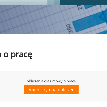
a o pracę
obliczenia dla umowy o pracę
zmień kryteria obliczeń