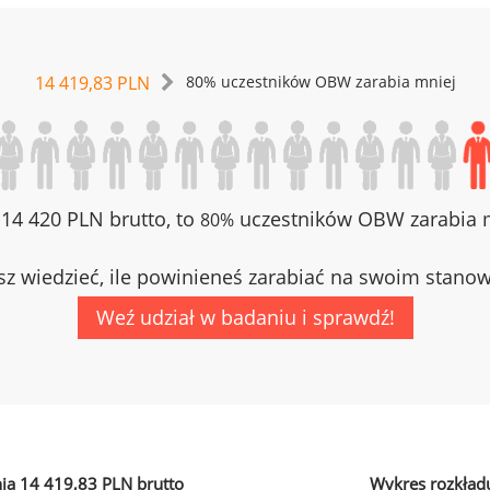
14 419,83 PLN
80% uczestników OBW zarabia mniej
z 14 420 PLN brutto, to
uczestników OBW zarabia m
80%
z wiedzieć, ile powinieneś zarabiać na swoim stano
Weź udział w badaniu i sprawdź!
ia 14 419,83 PLN brutto
Wykres rozkład