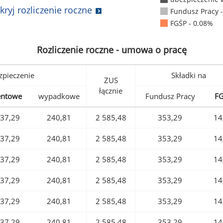
kryj rozliczenie roczne
Fundusz Pracy 
FGŚP - 0.08%
Rozliczenie roczne - umowa o pracę
pieczenie
Składki na
ZUS
łącznie
entowe
wypadkowe
Fundusz Pracy
F
37,29
240,81
2 585,48
353,29
14
37,29
240,81
2 585,48
353,29
14
37,29
240,81
2 585,48
353,29
14
37,29
240,81
2 585,48
353,29
14
37,29
240,81
2 585,48
353,29
14
37,29
240,81
2 585,48
353,29
14