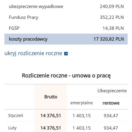
ubezpieczenie wypadkowe
240,09 PLN
Fundusz Pracy
352,22 PLN
FGŚP
14,38 PLN
koszty pracodawcy
17 320,82 PLN
ukryj rozliczenie roczne
Rozliczenie roczne - umowa o pracę
Ubezpieczenie
Brutto
emerytalne
rentowe
w
Styczeń
14 376,51
1 403,15
934,47
Luty
14 376,51
1 403,15
934,47