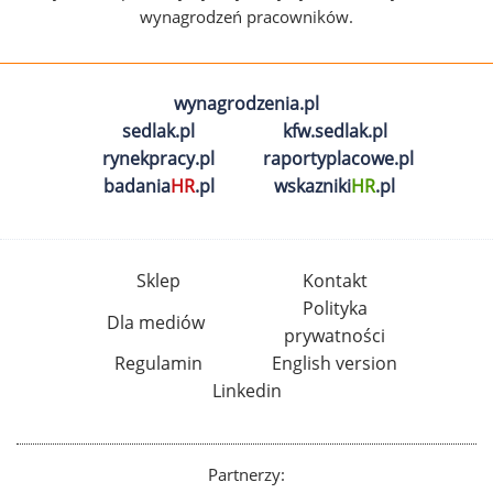
wynagrodzeń pracowników.
wynagrodzenia.pl
sedlak.pl
kfw.sedlak.pl
rynekpracy.pl
raportyplacowe.pl
badania
HR
.pl
wskazniki
HR
.pl
Sklep
Kontakt
Polityka
Dla mediów
prywatności
Regulamin
English version
Linkedin
Partnerzy: