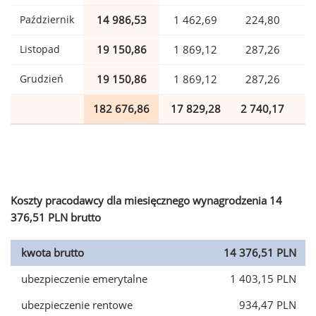
Październik
14 986,53
1 462,69
224,80
Listopad
19 150,86
1 869,12
287,26
Grudzień
19 150,86
1 869,12
287,26
182 676,86
17 829,28
2 740,17
4
Koszty pracodawcy dla miesięcznego wynagrodzenia 14
376,51 PLN brutto
kwota brutto
14 376,51 PLN
ubezpieczenie emerytalne
1 403,15 PLN
ubezpieczenie rentowe
934,47 PLN