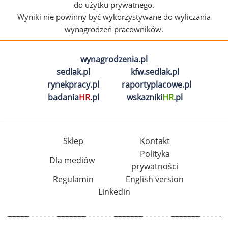
do użytku prywatnego.
Wyniki nie powinny być wykorzystywane do wyliczania
wynagrodzeń pracowników.
wynagrodzenia.pl
sedlak.pl
kfw.sedlak.pl
rynekpracy.pl
raportyplacowe.pl
badania
HR
.pl
wskazniki
HR
.pl
Sklep
Kontakt
Polityka
Dla mediów
prywatności
Regulamin
English version
Linkedin