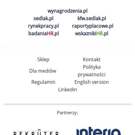
wynagrodzenia.pl
sedlak.pl
kfw.sedlak.pl
rynekpracy.pl
raportyplacowe.pl
badania
HR
.pl
wskazniki
HR
.pl
Sklep
Kontakt
Polityka
Dla mediów
prywatności
Regulamin
English version
Linkedin
Partnerzy: