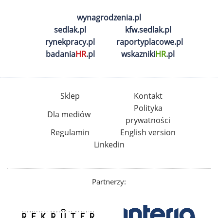
wynagrodzenia.pl
sedlak.pl
kfw.sedlak.pl
rynekpracy.pl
raportyplacowe.pl
badania
HR
.pl
wskazniki
HR
.pl
Sklep
Kontakt
Polityka
Dla mediów
prywatności
Regulamin
English version
Linkedin
Partnerzy: