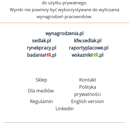
do użytku prywatnego.
Wyniki nie powinny być wykorzystywane do wyliczania
wynagrodzeń pracowników.
wynagrodzenia.pl
sedlak.pl
kfw.sedlak.pl
rynekpracy.pl
raportyplacowe.pl
badania
HR
.pl
wskazniki
HR
.pl
Sklep
Kontakt
Polityka
Dla mediów
prywatności
Regulamin
English version
Linkedin