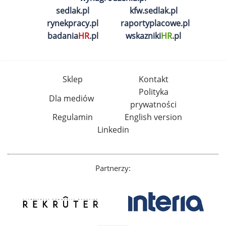
sedlak.pl
kfw.sedlak.pl
rynekpracy.pl
raportyplacowe.pl
badania
HR
.pl
wskazniki
HR
.pl
Sklep
Kontakt
Polityka
Dla mediów
prywatności
Regulamin
English version
Linkedin
Partnerzy: