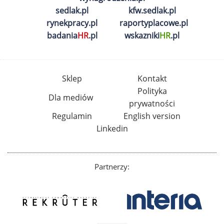
sedlak.pl
kfw.sedlak.pl
rynekpracy.pl
raportyplacowe.pl
badania
HR
.pl
wskazniki
HR
.pl
Sklep
Kontakt
Polityka
Dla mediów
prywatności
Regulamin
English version
Linkedin
Partnerzy: