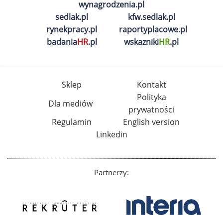
wynagrodzenia.pl
sedlak.pl
kfw.sedlak.pl
rynekpracy.pl
raportyplacowe.pl
badania
HR
.pl
wskazniki
HR
.pl
Sklep
Kontakt
Polityka
Dla mediów
prywatności
Regulamin
English version
Linkedin
Partnerzy: