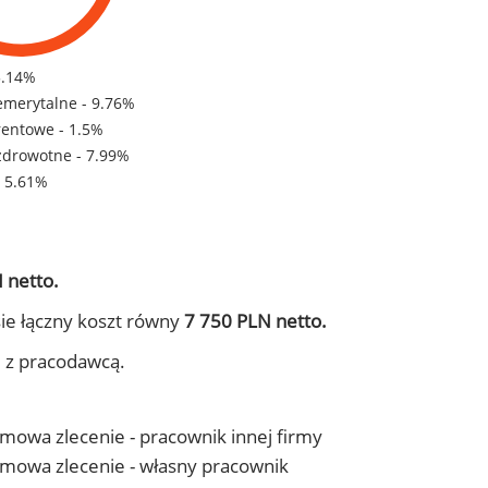
5.14%
emerytalne - 9.76%
rentowe - 1.5%
zdrowotne - 7.99%
- 5.61%
 netto.
ie łączny koszt równy
7 750 PLN netto.
j z pracodawcą.
 umowa zlecenie - pracownik innej firmy
- umowa zlecenie - własny pracownik