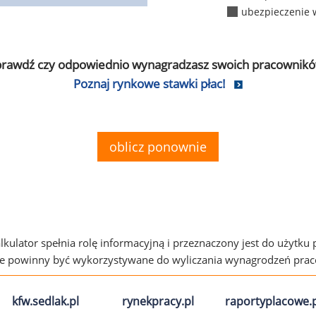
ubezpieczenie 
prawdź czy odpowiednio wynagradzasz swoich pracownikó
Poznaj rynkowe stawki płac!
oblicz ponownie
alkulator spełnia rolę informacyjną i przeznaczony jest do użytku
ie powinny być wykorzystywane do wyliczania wynagrodzeń pra
kfw.sedlak.pl
rynekpracy.pl
raportyplacowe.p