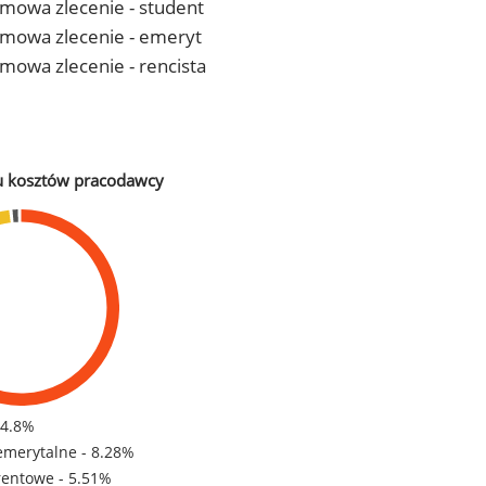
 umowa zlecenie - student
- umowa zlecenie - emeryt
 umowa zlecenie - rencista
u kosztów pracodawcy
84.8%
emerytalne - 8.28%
rentowe - 5.51%