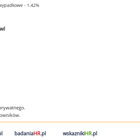
wypadkowe - 1.42%
w!
 prywatnego.
cowników.
l
badania
HR
.pl
wskazniki
HR
.pl