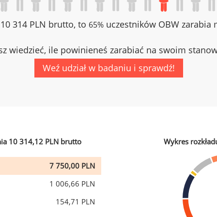
z 10 314 PLN brutto, to
uczestników OBW zarabia m
65%
z wiedzieć, ile powinieneś zarabiać na swoim stano
Weź udział w badaniu i sprawdź!
ia 10 314,12 PLN brutto
Wykres rozkład
7 750,00 PLN
1 006,66 PLN
154,71 PLN