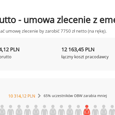
brutto - umowa zlecenie z em
ać umowę zlecenie by zarobić 7750 zł netto (na rękę).
4,12 PLN
12 163,45 PLN
brutto
łączny koszt pracodawcy
10 314,12 PLN
65% uczestników OBW zarabia mniej