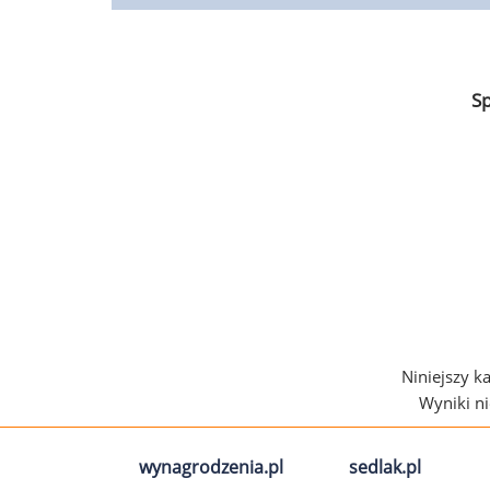
S
Niniejszy k
Wyniki n
wynagrodzenia.pl
sedlak.pl