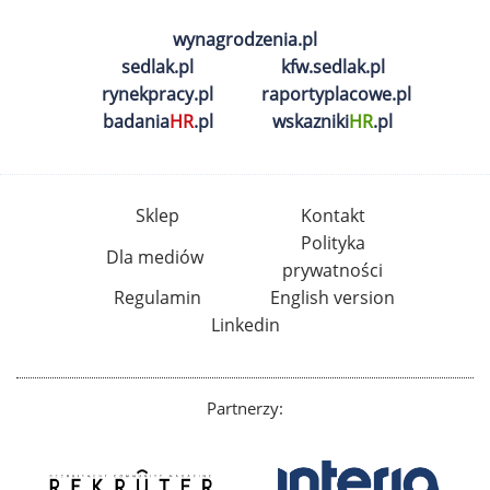
wynagrodzenia.pl
sedlak.pl
kfw.sedlak.pl
rynekpracy.pl
raportyplacowe.pl
badania
HR
.pl
wskazniki
HR
.pl
Sklep
Kontakt
Polityka
Dla mediów
prywatności
Regulamin
English version
Linkedin
Partnerzy: