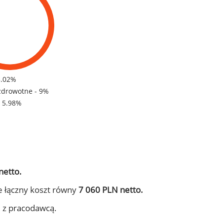
5.02%
zdrowotne - 9%
- 5.98%
netto.
e łączny koszt równy
7 060 PLN netto.
j z pracodawcą.