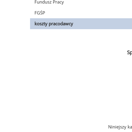
Fundusz Pracy
FGŚP
koszty pracodawcy
S
Niniejszy k