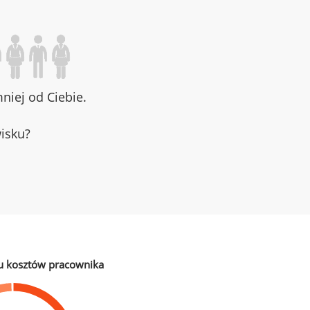
iej od Ciebie.
wisku?
u kosztów pracownika