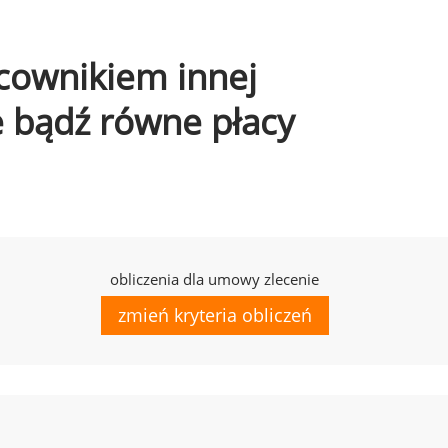
acownikiem innej
e bądź równe płacy
obliczenia dla umowy zlecenie
zmień kryteria obliczeń