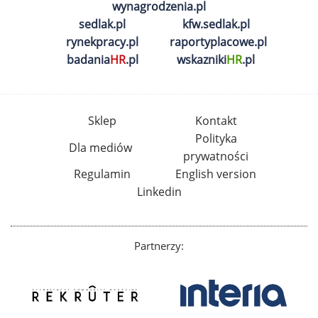
wynagrodzenia.pl
sedlak.pl
kfw.sedlak.pl
rynekpracy.pl
raportyplacowe.pl
badania
HR
.pl
wskazniki
HR
.pl
Sklep
Kontakt
Polityka
Dla mediów
prywatności
Regulamin
English version
Linkedin
Partnerzy: