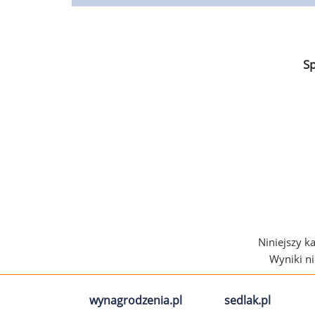
S
Niniejszy k
Wyniki n
wynagrodzenia.pl
sedlak.pl