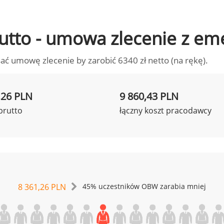
brutto - umowa zlecenie z em
ać umowę zlecenie by zarobić 6340 zł netto (na rękę).
,26 PLN
9 860,43 PLN
brutto
łączny koszt pracodawcy
8 361,26 PLN
45% uczestników OBW zarabia mniej