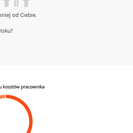
iej od Ciebie.
wisku?
u kosztów pracownika