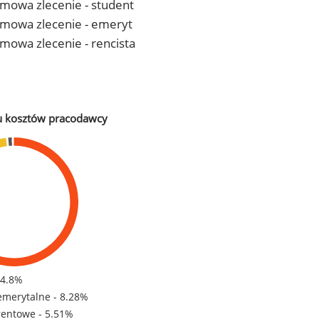
 umowa zlecenie - student
- umowa zlecenie - emeryt
 umowa zlecenie - rencista
u kosztów pracodawcy
84.8%
emerytalne - 8.28%
rentowe - 5.51%