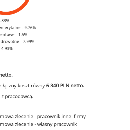
5.83%
emerytalne - 9.76%
rentowe - 1.5%
zdrowotne - 7.99%
- 4.93%
netto.
e łączny koszt równy
6 340 PLN netto.
j z pracodawcą.
 umowa zlecenie - pracownik innej firmy
- umowa zlecenie - własny pracownik