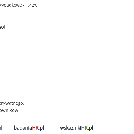
wypadkowe - 1.42%
w!
 prywatnego.
cowników.
l
badania
HR
.pl
wskazniki
HR
.pl