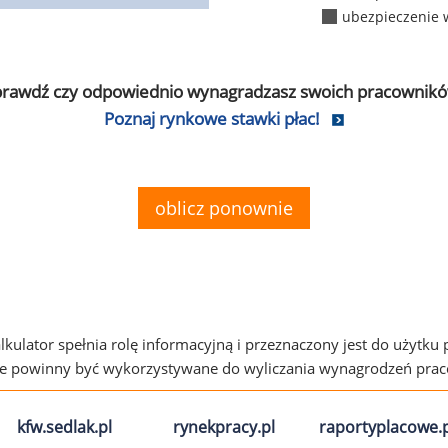
ubezpieczenie 
prawdź czy odpowiednio wynagradzasz swoich pracownikó
Poznaj rynkowe stawki płac!
oblicz ponownie
alkulator spełnia rolę informacyjną i przeznaczony jest do użytku
ie powinny być wykorzystywane do wyliczania wynagrodzeń pra
kfw.sedlak.pl
rynekpracy.pl
raportyplacowe.p