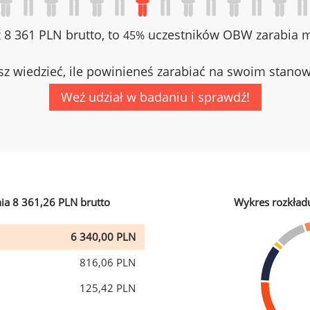
z 8 361 PLN brutto, to
uczestników OBW zarabia mn
45%
z wiedzieć, ile powinieneś zarabiać na swoim stano
Weź udział w badaniu i sprawdź!
ia 8 361,26 PLN brutto
Wykres rozkład
6 340,00 PLN
816,06 PLN
125,42 PLN