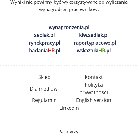
Wyniki nie powinny być wykorzystywane do wyliczania
wynagrodzeń pracowników.
wynagrodzenia.pl
sedlak.pl
kfw.sedlak.pl
rynekpracy.pl
raportyplacowe.pl
badania
HR
.pl
wskazniki
HR
.pl
Sklep
Kontakt
Polityka
Dla mediów
prywatności
Regulamin
English version
Linkedin
Partnerzy: