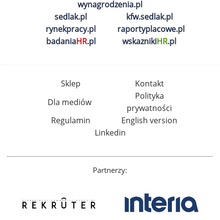
wynagrodzenia.pl
sedlak.pl
kfw.sedlak.pl
rynekpracy.pl
raportyplacowe.pl
badania
HR
.pl
wskazniki
HR
.pl
Sklep
Kontakt
Polityka
Dla mediów
prywatności
Regulamin
English version
Linkedin
Partnerzy: