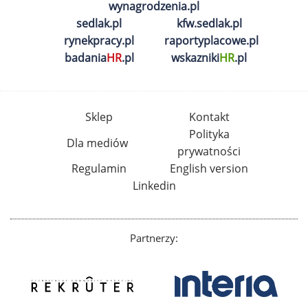
wynagrodzenia.pl
sedlak.pl
kfw.sedlak.pl
rynekpracy.pl
raportyplacowe.pl
badania
HR
.pl
wskazniki
HR
.pl
Sklep
Kontakt
Polityka
Dla mediów
prywatności
Regulamin
English version
Linkedin
Partnerzy: