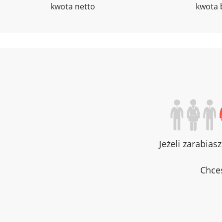
kwota netto
kwota 
Jeżeli zarabias
Chces