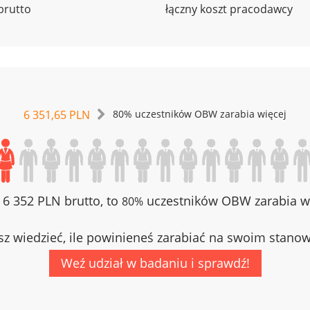
brutto
łączny koszt pracodawcy
6 351,65 PLN
80% uczestników OBW zarabia więcej
z 6 352 PLN brutto, to
uczestników OBW zarabia wi
80%
z wiedzieć, ile powinieneś zarabiać na swoim stano
Weź udział w badaniu i sprawdź!