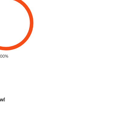
100%
w!