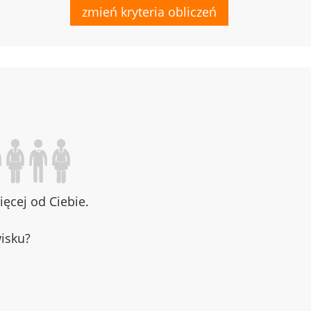
zmień kryteria obliczeń
ęcej od Ciebie.
wisku?