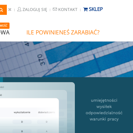
SKLEP
ZALOGUJ SIĘ
KONTAKT
WOŚĆ
OWA
ILE POWINIENEŚ ZARABIAĆ?