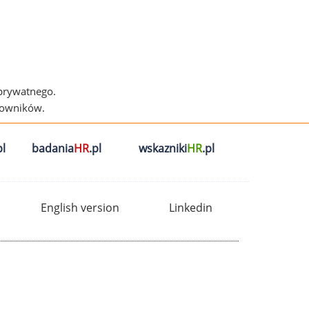
 prywatnego.
cowników.
l
badania
HR
.pl
wskazniki
HR
.pl
English version
Linkedin