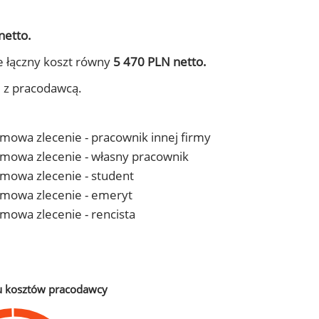
netto.
e łączny koszt równy
5 470 PLN netto.
j z pracodawcą.
 umowa zlecenie - pracownik innej firmy
- umowa zlecenie - własny pracownik
 umowa zlecenie - student
- umowa zlecenie - emeryt
 umowa zlecenie - rencista
u kosztów pracodawcy