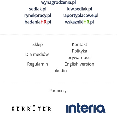
wynagrodzenia.pl
sedlak.pl
kfw.sedlak.pl
rynekpracy.pl
raportyplacowe.pl
badania
HR
.pl
wskazniki
HR
.pl
Sklep
Kontakt
Polityka
Dla mediów
prywatności
Regulamin
English version
Linkedin
Partnerzy: