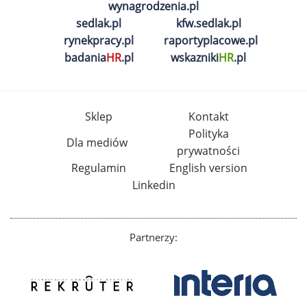
wynagrodzenia.pl
sedlak.pl
kfw.sedlak.pl
rynekpracy.pl
raportyplacowe.pl
badania
HR
.pl
wskazniki
HR
.pl
Sklep
Kontakt
Polityka
Dla mediów
prywatności
Regulamin
English version
Linkedin
Partnerzy: