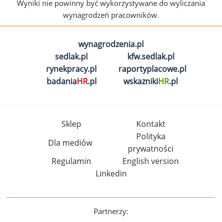
Wyniki nie powinny być wykorzystywane do wyliczania
wynagrodzeń pracowników.
wynagrodzenia.pl
sedlak.pl
kfw.sedlak.pl
rynekpracy.pl
raportyplacowe.pl
badania
HR
.pl
wskazniki
HR
.pl
Sklep
Kontakt
Polityka
Dla mediów
prywatności
Regulamin
English version
Linkedin
Partnerzy: