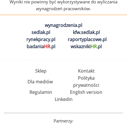
Wyniki nie powinny być wykorzystywane do wyliczania
wynagrodzeń pracowników.
wynagrodzenia.pl
sedlak.pl
kfw.sedlak.pl
rynekpracy.pl
raportyplacowe.pl
badania
HR
.pl
wskazniki
HR
.pl
Sklep
Kontakt
Polityka
Dla mediów
prywatności
Regulamin
English version
Linkedin
Partnerzy: