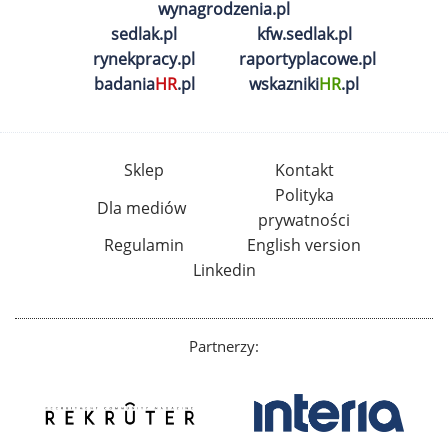
wynagrodzenia.pl
sedlak.pl
kfw.sedlak.pl
rynekpracy.pl
raportyplacowe.pl
badania
HR
.pl
wskazniki
HR
.pl
Sklep
Kontakt
Polityka
Dla mediów
prywatności
Regulamin
English version
Linkedin
Partnerzy: