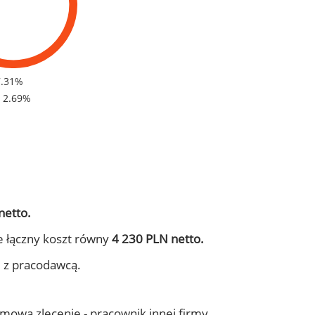
7.31%
- 2.69%
netto.
e łączny koszt równy
4 230 PLN netto.
j z pracodawcą.
 umowa zlecenie - pracownik innej firmy