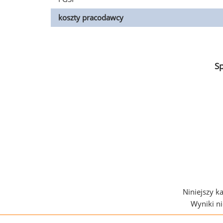
koszty pracodawcy
S
Niniejszy k
Wyniki n