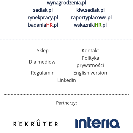
wynagrodzenia.pl
sedlak.pl
kfw.sedlak.pl
rynekpracy.pl
raportyplacowe.pl
badania
HR
.pl
wskazniki
HR
.pl
Sklep
Kontakt
Polityka
Dla mediów
prywatności
Regulamin
English version
Linkedin
Partnerzy: