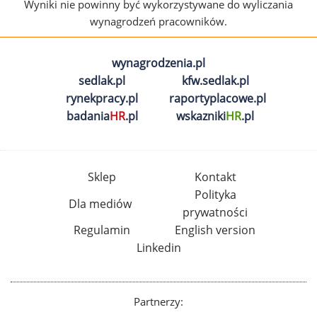
Wyniki nie powinny być wykorzystywane do wyliczania
wynagrodzeń pracowników.
wynagrodzenia.pl
sedlak.pl
kfw.sedlak.pl
rynekpracy.pl
raportyplacowe.pl
badania
HR
.pl
wskazniki
HR
.pl
Sklep
Kontakt
Polityka
Dla mediów
prywatności
Regulamin
English version
Linkedin
Partnerzy: