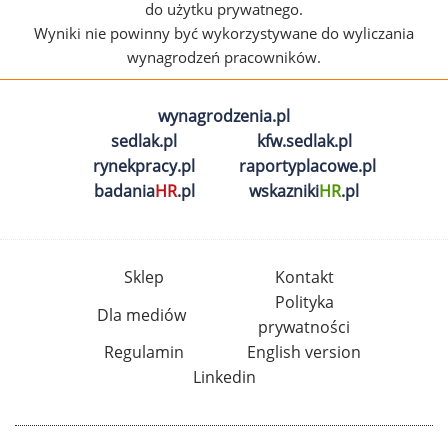
do użytku prywatnego.
Wyniki nie powinny być wykorzystywane do wyliczania
wynagrodzeń pracowników.
wynagrodzenia.pl
sedlak.pl
kfw.sedlak.pl
rynekpracy.pl
raportyplacowe.pl
badania
HR
.pl
wskazniki
HR
.pl
Sklep
Kontakt
Polityka
Dla mediów
prywatności
Regulamin
English version
Linkedin