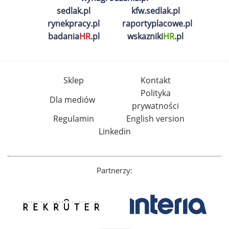
sedlak.pl
kfw.sedlak.pl
rynekpracy.pl
raportyplacowe.pl
badania
HR
.pl
wskazniki
HR
.pl
Sklep
Kontakt
Polityka
Dla mediów
prywatności
Regulamin
English version
Linkedin
Partnerzy: