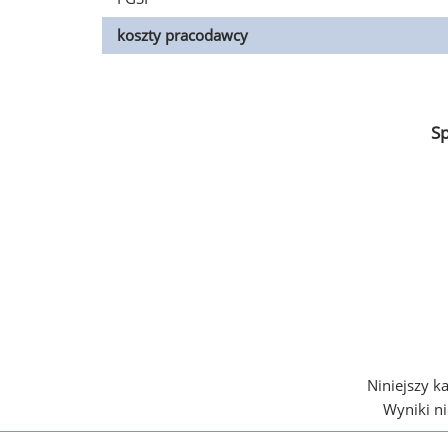
koszty pracodawcy
S
Niniejszy k
Wyniki n