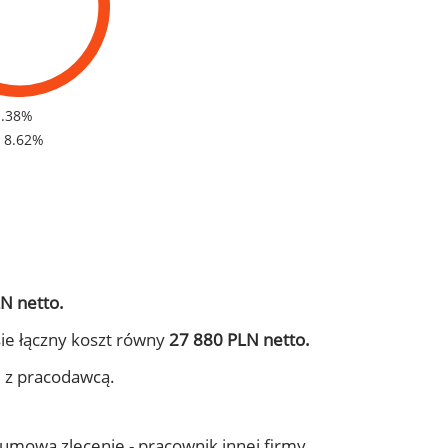
1.38%
- 8.62%
N netto.
ie łączny koszt równy
27 880 PLN netto.
j z pracodawcą.
- umowa zlecenie - pracownik innej firmy