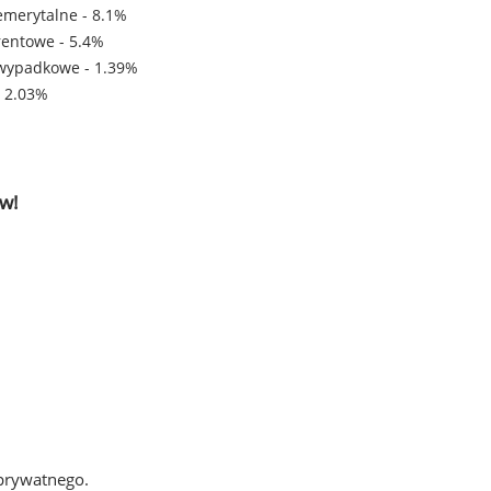
emerytalne - 8.1%
rentowe - 5.4%
wypadkowe - 1.39%
- 2.03%
w!
 prywatnego.