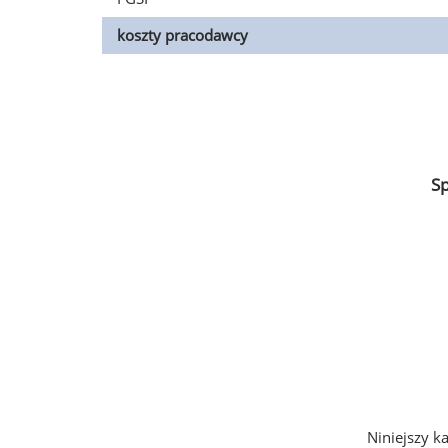
koszty pracodawcy
S
Niniejszy k