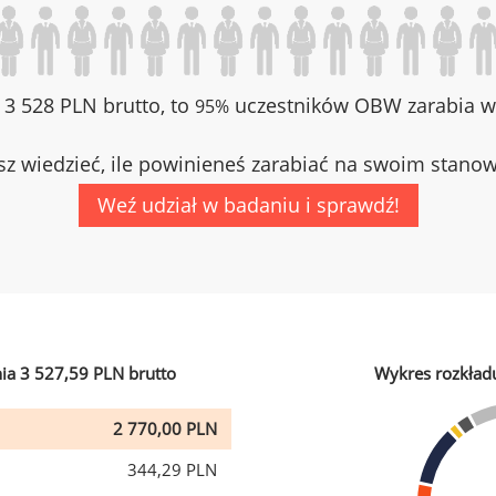
z 3 528 PLN brutto, to
uczestników OBW zarabia wi
95%
z wiedzieć, ile powinieneś zarabiać na swoim stano
Weź udział w badaniu i sprawdź!
ia 3 527,59 PLN brutto
Wykres rozkład
2 770,00 PLN
344,29 PLN