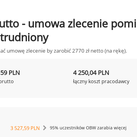
 brutto - umowa zlecenie po
zatrudniony
ać umowę zlecenie by zarobić 2770 zł netto (na rękę).
,59 PLN
4 250,04 PLN
brutto
łączny koszt pracodawcy
3 527,59 PLN
95% uczestników OBW zarabia więcej