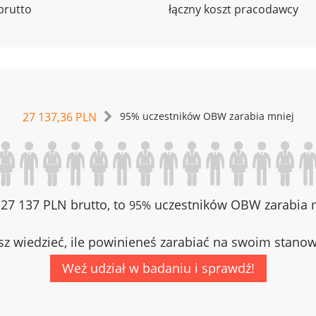
brutto
łączny koszt pracodawcy
27 137,36 PLN
95% uczestników OBW zarabia mniej
z 27 137 PLN brutto, to
uczestników OBW zarabia m
95%
z wiedzieć, ile powinieneś zarabiać na swoim stano
Weź udział w badaniu i sprawdź!