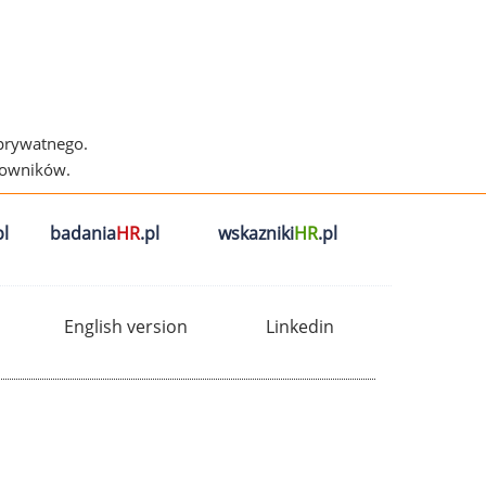
 prywatnego.
cowników.
l
badania
HR
.pl
wskazniki
HR
.pl
English version
Linkedin