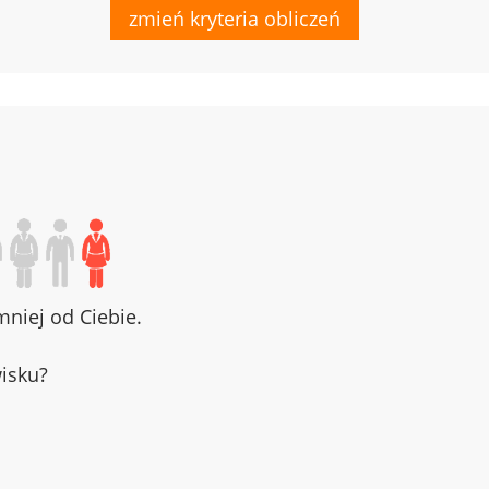
zmień kryteria obliczeń
niej od Ciebie.
wisku?