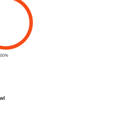
100%
w!