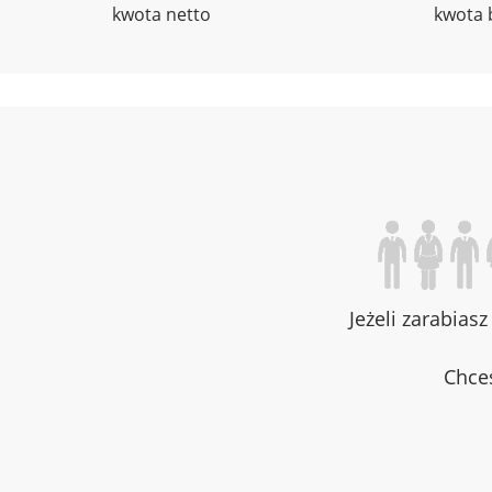
kwota netto
kwota 
Jeżeli zarabias
Chces