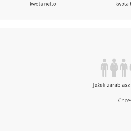
kwota netto
kwota 
Jeżeli zarabias
Chces