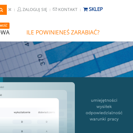
SKLEP
ZALOGUJ SIĘ
KONTAKT
WOŚĆ
OWA
ILE POWINIENEŚ ZARABIAĆ?