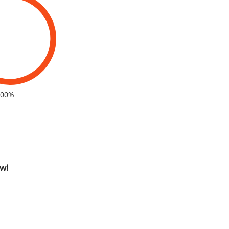
100%
w!