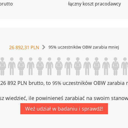
brutto
łączny koszt pracodawcy
26 892,31 PLN
95% uczestników OBW zarabia mniej
z 26 892 PLN brutto, to
uczestników OBW zarabia m
95%
z wiedzieć, ile powinieneś zarabiać na swoim stano
Weź udział w badaniu i sprawdź!