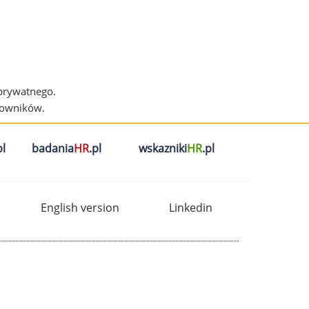
 prywatnego.
cowników.
l
badania
HR
.pl
wskazniki
HR
.pl
English version
Linkedin