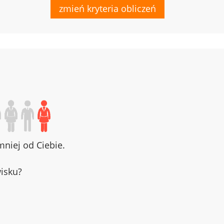
zmień kryteria obliczeń
niej od Ciebie.
wisku?