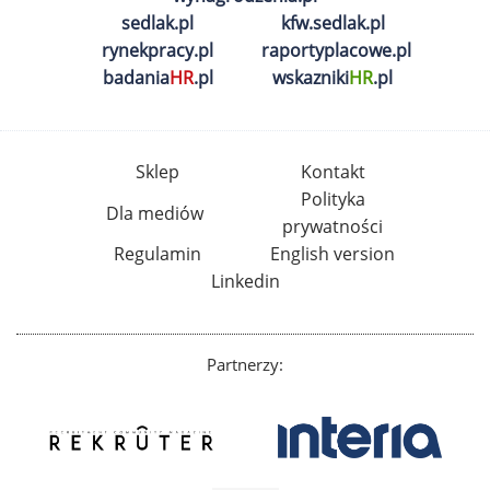
sedlak.pl
kfw.sedlak.pl
rynekpracy.pl
raportyplacowe.pl
badania
HR
.pl
wskazniki
HR
.pl
Sklep
Kontakt
Polityka
Dla mediów
prywatności
Regulamin
English version
Linkedin
Partnerzy: