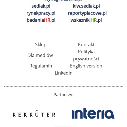
sedlak.pl
kfw.sedlak.pl
rynekpracy.pl
raportyplacowe.pl
badania
HR
.pl
wskazniki
HR
.pl
Sklep
Kontakt
Polityka
Dla mediów
prywatności
Regulamin
English version
Linkedin
Partnerzy: