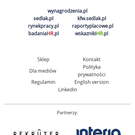
wynagrodzenia.pl
sedlak.pl
kfw.sedlak.pl
rynekpracy.pl
raportyplacowe.pl
badania
HR
.pl
wskazniki
HR
.pl
Sklep
Kontakt
Polityka
Dla mediów
prywatności
Regulamin
English version
Linkedin
Partnerzy: