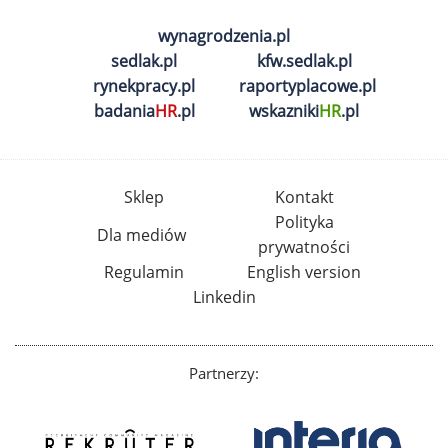
wynagrodzenia.pl
sedlak.pl
kfw.sedlak.pl
rynekpracy.pl
raportyplacowe.pl
badania
HR
.pl
wskazniki
HR
.pl
Sklep
Kontakt
Polityka
Dla mediów
prywatności
Regulamin
English version
Linkedin
Partnerzy: