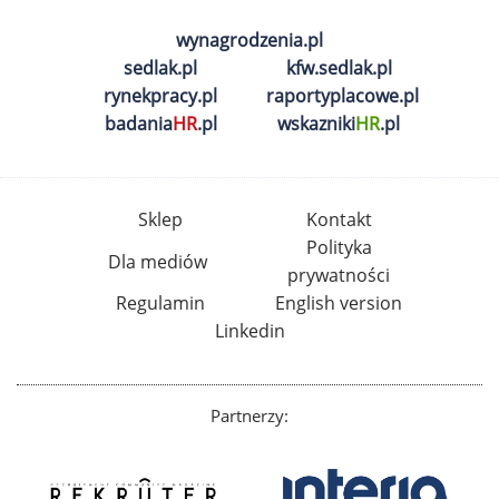
wynagrodzenia.pl
sedlak.pl
kfw.sedlak.pl
rynekpracy.pl
raportyplacowe.pl
badania
HR
.pl
wskazniki
HR
.pl
Sklep
Kontakt
Polityka
Dla mediów
prywatności
Regulamin
English version
Linkedin
Partnerzy: