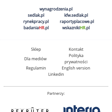
wynagrodzenia.pl
sedlak.pl
kfw.sedlak.pl
rynekpracy.pl
raportyplacowe.pl
badania
HR
.pl
wskazniki
HR
.pl
Sklep
Kontakt
Polityka
Dla mediów
prywatności
Regulamin
English version
Linkedin
Partnerzy: