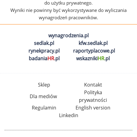
do użytku prywatnego.
Wyniki nie powinny być wykorzystywane do wyliczania
wynagrodzeń pracowników.
wynagrodzenia.pl
sedlak.pl
kfw.sedlak.pl
rynekpracy.pl
raportyplacowe.pl
badania
HR
.pl
wskazniki
HR
.pl
Sklep
Kontakt
Polityka
Dla mediów
prywatności
Regulamin
English version
Linkedin