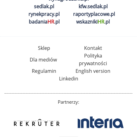
sedlak.pl
kfw.sedlak.pl
rynekpracy.pl
raportyplacowe.pl
badania
HR
.pl
wskazniki
HR
.pl
Sklep
Kontakt
Polityka
Dla mediów
prywatności
Regulamin
English version
Linkedin
Partnerzy: