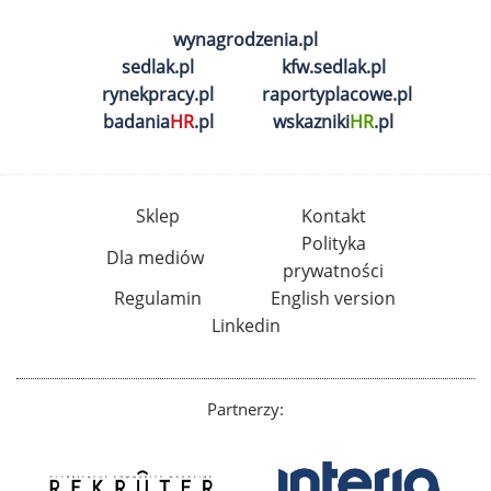
wynagrodzenia.pl
sedlak.pl
kfw.sedlak.pl
rynekpracy.pl
raportyplacowe.pl
badania
HR
.pl
wskazniki
HR
.pl
Sklep
Kontakt
Polityka
Dla mediów
prywatności
Regulamin
English version
Linkedin
Partnerzy: